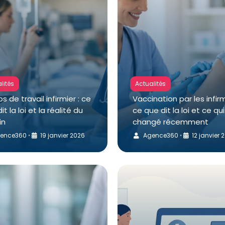
lités
Actualités
 de travail infirmier : ce
Vaccination par les infirm
it la loi et la réalité du
ce que dit la loi et ce qui
in
changé récemment
ence360
19 janvier 2026
Agence360
12 janvier 
•
•