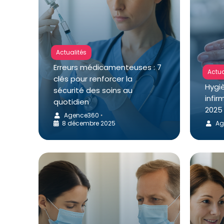
Actualités
Erreurs médicamenteuses : 7
Actua
clés pour renforcer la
Hygi
sécurité des soins au
infi
quotidien
2025 
Agence360
•
8 décembre 2025
Ag