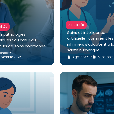
Actualités
lités
Soins et intelligence
en pathologies
artificielle : comment les
niques : au cœur du
infirmiers s’adaptent à l
ours de soins coordonné
santé numérique
ence360
•
ovembre 2025
Agence360
27 octobre
•