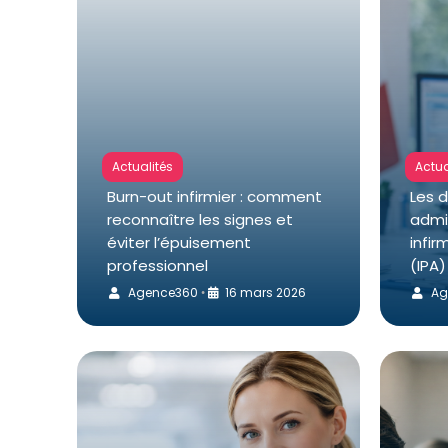
Actualités
Actua
Burn-out infirmier : comment
Les 
reconnaître les signes et
admin
éviter l’épuisement
infir
professionnel
(IPA)
Agence360
16 mars 2026
Ag
•