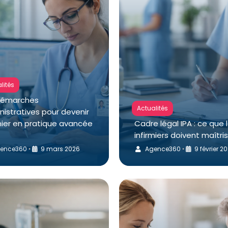
lités
démarches
Actualités
istratives pour devenir
mier en pratique avancée
Cadre légal IPA : ce que 
infirmiers doivent maîtri
ence360
9 mars 2026
Agence360
9 février 2
•
•