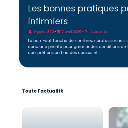
Les bonnes pratiques po
infirmiers
Agence360
7 avril 2026
Actualités
•
•
Le burn-out touche de nombreux professionnels infi
donc une priorité pour garantir des conditions de
compréhension fine des causes et …
Toute l'actualité