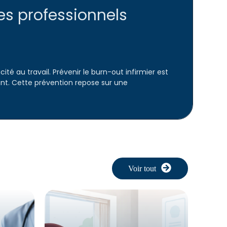
es professionnels
é au travail. Prévenir le burn-out infirmier est
ant. Cette prévention repose sur une
Voir tout