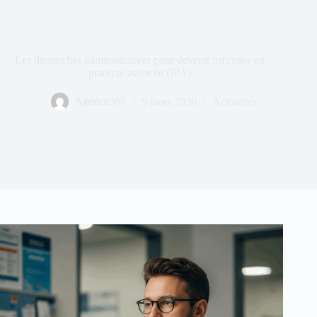
Les démarches administratives pour devenir infirmier en
pratique avancée (IPA)
Agence360
9 mars 2026
Actualités