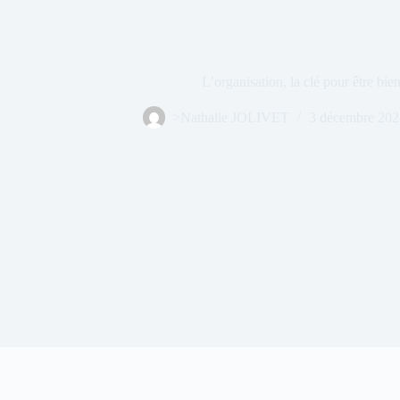
L’organisation, la clé pour être bien
>Nathalie JOLIVET
3 décembre 202