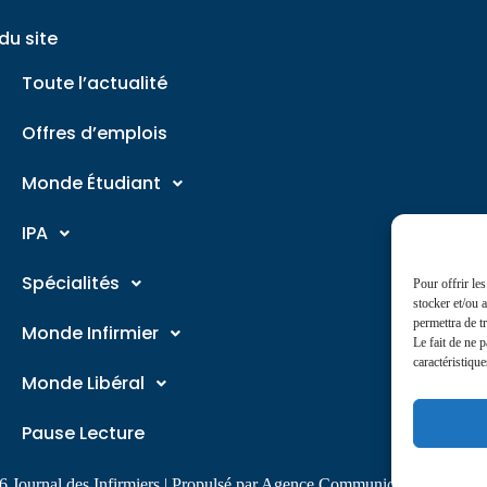
du site
Toute l’actualité
Offres d’emplois
Monde Étudiant
IPA
Spécialités
Pour offrir le
stocker et/ou 
permettra de t
Monde Infirmier
Le fait de ne 
caractéristique
Monde Libéral
Pause Lecture
 Journal des Infirmiers | Propulsé par Agence Communication 360