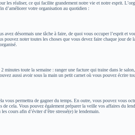
ur les réaliser, ce qui facilite grandement notre vie et notre esprit. L’o
afin d’améliorer votre organisation au quotidien :
s avez désormais une tâche à faire, de quoi vous occuper l’esprit et vou
us pouvez noter toutes les choses que vous devez faire chaque jour de la
 organisé.
 2 minutes toute la semaine : ranger une facture qui traine dans le salo
vez aussi avoir sous la main un petit carnet où vous pouvez écrire tou
r cela vous permettra de gagner du temps. En outre, vous pouvez vous oc
ous de cela. Vous pouvez également préparer la veille vos affaires du len
es cours afin d’éviter d’être stressé(e) le lendemain.