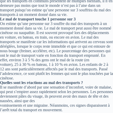
que les transports en communs présentent de multiples bienfaits, il n’en
demeure pas moins que tout le monde n’est pas à l’aise dans un
transport puisqu’on estime qu’une personne sur 3 souffrira du mal des
transports à un moment donné dans sa vie.
Le mal de transport touche 1 personne sur 3
On estime qu’une personne sur 3 souffre du mal des transports à un
moment donné dans sa vie. Le mal de transport peut aussi être nommé
cinétose ou naupathie. Il est souvent provoqué lors des déplacements
en voiture, en bateau, en train, ou encore en avion. Le mal des
transports se manifeste car les informations qui arrivent au cerveau sont
déréglées, lorsque le corps reste immobile et que ce qui est entoure de
nous bouge (freiner, accélérer, etc). Le pourcentage des personnes qui
ont le mal de transport varie en fonction du transport emprunté. En
effet, environ 3 à 5 % des gens ont le mal de la route (en
voiture), 25 à 30 % en bateau, 1 à 10 % en avion. Les enfants de 2 à
12 ans sont particulièrement affectés par le mal des transports. Passé
l’adolescence, ce sont plutôt les femmes qui sont le plus touchées par la
cinétose.
Quelles sont les réactions au mal des transports ?
Il se manifeste d’abord par une sensation d’inconfort, voire de malaise,
qui peut s’empirer assez rapidement selon les personnes. Les personnes
deviennent pâles du visage, ils peuvent avoir des maux de tête et des
nausées, ainsi que des
vomissements et une migraine. Néanmoins, ces signes disparaissent à
l’arrêt total du transport en mouvement.