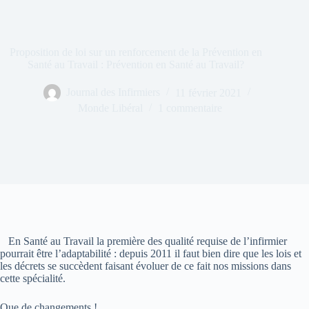
Proposition de loi sur un renforcement de la Prévention en
Santé au Travail : Prévention en Santé au Travail?
Journal des Infirmiers
11 février 2021
Monde Libéral
1 commentaire
En Santé au Travail la première des qualité requise de l’infirmier
pourrait être l’adaptabilité : depuis 2011 il faut bien dire que les lois et
les décrets se succèdent faisant évoluer de ce fait nos missions dans
cette spécialité.
Que de changements !