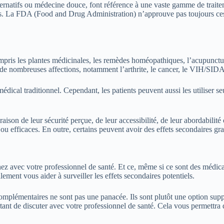
atifs ou médecine douce, font référence à une vaste gamme de traiteme
s. La FDA (Food and Drug Administration) n’approuve pas toujours ces 
s les plantes médicinales, les remèdes homéopathiques, l’acupuncture, l
 de nombreuses affections, notamment l’arthrite, le cancer, le VIH/SIDA, 
cal traditionnel. Cependant, les patients peuvent aussi les utiliser seu
n de leur sécurité perçue, de leur accessibilité, de leur abordabilité o
u efficaces. En outre, certains peuvent avoir des effets secondaires gr
nez avec votre professionnel de santé. Et ce, même si ce sont des médi
lement vous aider à surveiller les effets secondaires potentiels.
omplémentaires ne sont pas une panacée. Ils sont plutôt une option supp
nt de discuter avec votre professionnel de santé. Cela vous permettra de