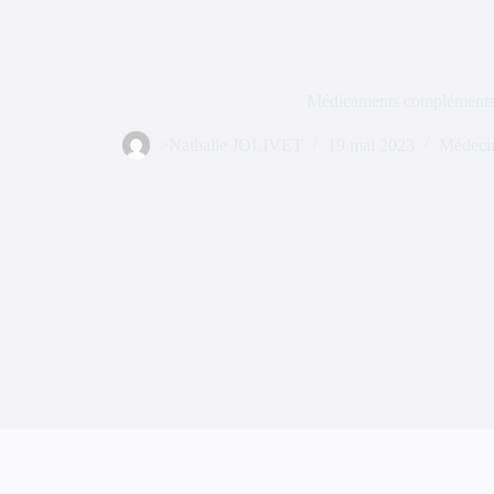
Médicaments complémenta
>Nathalie JOLIVET
19 mai 2023
Médeci