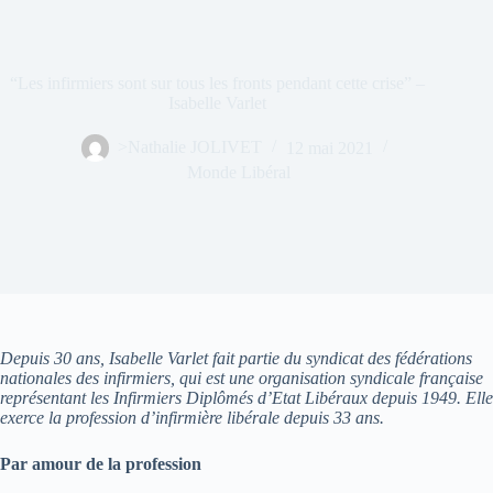
“Les infirmiers sont sur tous les fronts pendant cette crise” –
Isabelle Varlet
>Nathalie JOLIVET
12 mai 2021
Monde Libéral
Depuis 30 ans, Isabelle Varlet fait partie du syndicat des fédérations
nationales des infirmiers, qui est une
organisation syndicale française
représentant les Infirmiers Diplômés d’Etat Libéraux depuis 1949.
Elle
exerce la profession d’infirmière libérale depuis 33 ans.
Par amour de la profession