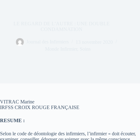
LE REGARD DE L’AUTRE : UNE DOUBLE
CONDAMNATION
Journal des Infirmiers
13 novembre 2020
Monde Infirmier
,
Soins
VITRAC Marine
IRFSS CROIX ROUGE FRANÇAISE
RESUME :
Selon le code de déontologie des infirmiers, l’infirmier « doit écouter,
examiner, conseiller, éduquer ou soigner avec la même conscience