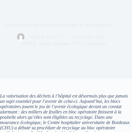
La sauvegarde des ressources naturelles au bloc opératoire
>Nathalie JOLIVET
2 novembre 2021
IBODE
,
Monde Infirmier
,
QVTS
,
Spécialités
La valorisation des déchets à l’hôpital est désormais plus que jamais
un sujet essentiel pour l’avenir de celui-ci. Aujourd’hui, les blocs
opératoires jouent le jeu de l’avenir écologique devant un constat
alarmant : des milliers de feuilles en bloc opératoire finissent à la
poubelle alors qu’elles sont éligibles au recyclage. Dans une
mouvance écologique, le Centre hospitalier universitaire de Bordeaux
(CHU) a débuté sa procédure de recyclage au bloc opératoire