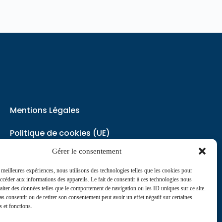
Mentions Légales
Politique de cookies (UE)
Gérer le consentement
Politique de Confidentialité
s meilleures expériences, nous utilisons des technologies telles que les cookies pour
accéder aux informations des appareils. Le fait de consentir à ces technologies nous
contact@journaldesinfirmiers.fr
raiter des données telles que le comportement de navigation ou les ID uniques sur ce site.
pas consentir ou de retirer son consentement peut avoir un effet négatif sur certaines
s et fonctions.