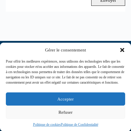
Envoyer
Gérer le consentement
Pour offrir les meilleures expériences, nous utilisons des technologies telles que les
cookies pour stocker et/ou accéder aux informations des appareils. Le fait de consentir
à ces technologies nous permettra de traiter des données telles que le comportement de
navigation ou les ID uniques sur ce site. Le fait de ne pas consentir ou de retirer son
consentement peut avoir un effet négatif sur certaines caractéristiques et fonctions.
contact@journaldesinfirmiers.fr
Accepter
Refuser
Politique de cookies
Politique de Confidentialité
Copyright © 2026 Journal des Infirmiers | Propulsé par Agence Communication 360