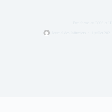
Etre formé au DYS et H
Journal des Infirmiers
1 juillet 2021