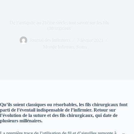
De l’antiquité au 21ème siècle, tout savoir sur les fils
chirurgicaux
Journal des Infirmiers
7 février 2021
Monde Infirmier
,
Soins
Qu’ils soient classiques ou résorbables, les fils chirurgicaux font
parti de l’éventail indispensable de l’infirmier. Retour sur
l’évolution de la suture et des fils chirurgicaux, qui date de
plusieurs millénaires.
La première trace de l’utilisation de fil et d’aiguilles remonte à… –