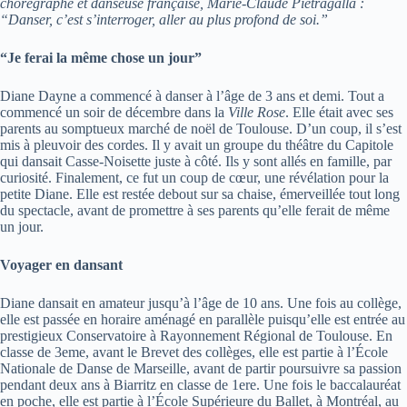
chorégraphe et danseuse française, Marie-Claude Pietragalla :
“Danser, c’est s’interroger, aller au plus profond de soi.”
“Je ferai la même chose un jour”
Diane Dayne a commencé à danser à l’âge de 3 ans et demi. Tout a
commencé un soir de décembre dans la
Ville Rose
. Elle était avec ses
parents au somptueux marché de noël de Toulouse. D’un coup, il s’est
mis à pleuvoir des cordes. Il y avait un groupe du théâtre du Capitole
qui dansait Casse-Noisette juste à côté. Ils y sont allés en famille, par
curiosité. Finalement, ce fut un coup de cœur, une révélation pour la
petite Diane. Elle est restée debout sur sa chaise, émerveillée tout long
du spectacle, avant de promettre à ses parents qu’elle ferait de même
un jour.
Voyager en dansant
Diane dansait en amateur jusqu’à l’âge de 10 ans. Une fois au collège,
elle est passée en horaire aménagé en parallèle puisqu’elle est entrée au
prestigieux Conservatoire à Rayonnement Régional de Toulouse. En
classe de 3eme, avant le Brevet des collèges, elle est partie à l’École
Nationale de Danse de Marseille, avant de partir poursuivre sa passion
pendant deux ans à Biarritz en classe de 1ere. Une fois le baccalauréat
en poche, elle est partie à l’École Supérieure du Ballet, à Montréal, au