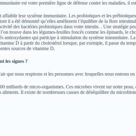
mmunitaire est votre première ligne de défense contre les maladies, il e
t affaiblir leur système immunitaire. Les probiotiques et les prébiotiqu
nt il a été démontré qu’elles améliorent l’équilibre de la flore intestina
’activité des bactéries probiotiques dans votre intestin. . Une stratégie
l’on trouve dans les légumes-feuilles foncés comme les épinards, le cho
 antioxydantes qui participe à stimulation du système immnnitaire. La 
 vitamine D à partir du cholestérol lorsque, par exemple, il passe du te
ellentes sources de vitamine D.
nt les signes ?
ir que nous respirons et les personnes avec lesquelles nous entrons en 
 milliards de micro-organismes. Ces microbes vivent sur notre peau, da
es aliments. Il existe de nombreuses causes de déséquilibre du microbio