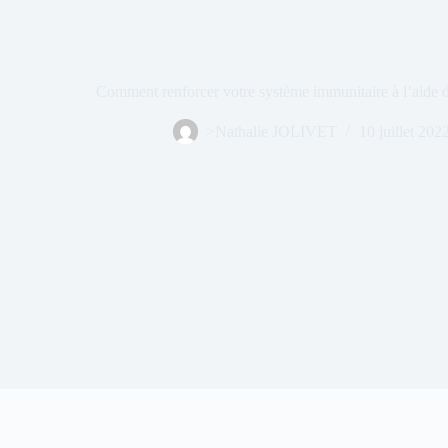
Comment renforcer votre système immunitaire à l’aide d
>Nathalie JOLIVET
10 juillet 202