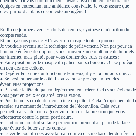
quelques mauvais comportements. Mais aussi maintenir le moral des
équipes en entretenant une ambiance conviviale. Je vous assure que
c’est primordial dans ce contexte anxiogène !
En fin de journée avec les chefs de centres, synthèse et rédaction du
compte rendu.
Et tout ça sous plus de 30°c avec un masque toute la journée.
Je voudrais revenir sur la technique de prélèvement. Non pas pour en
faire une énième description, vous trouverez une multitude de tutoriels
sur internet, mais plutôt pour vous donner des trucs et astuces :
● Faire positionner le masque du patient sur sa bouche. On se protège
un peu des projections.
● Repérer la narine qui fonctionne le mieux, il y en a toujours une…
● Se positionner sur le côté. Là aussi on se protège un peu des
éventuelles projections.
● Basculer la tête du patient légèrement en arrière. Cela vous évitera de
vous plier en deux et ça améliore la vision.
● Positionner sa main derrière la tête du patient. Cela l’empêchera de la
reculer au moment de l’introduction de l’écouvillon. Cela vous
permettra aussi de mieux gérer votre force et la pression que vous
effectuerez contre la paroi postérieure.
● L’introduction doit se faire perpendiculairement au plan de la face
pour éviter de buter sur les cornets.
● Lever le bout du nez avec la main qui va ensuite basculer derrière la