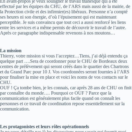
En avant-propos je veux souligner le travail titanesque qui a été
effectué par les équipes du CHU, de l’ARS mais aussi de la mairie, de
la Protection civile et des infirmier(es) libéraux. Personne n’a compté
ses heures ni son énergie, d’où l’épuisement qui est maintenant
perceptible. Je suis convaincu que tout ceci a aussi renforcé les liens
entre les services et a même permis de découvrir le travail de l’autre.
Après ce paragraphe indispensable revenons à nos moutons…
La mission
Thierry, votre mission si vous l’acceptez…Tiens, j’ai déjà entendu ça
quelque part ….Sera de coordonner pour le CHU de Bordeaux deux
centres de prélèvement qui seront créés dans le quartier des Chartrons
et du Grand Parc pour 10 J. Vos coordonnées seront fournies à l’ARS
pour finaliser la mise en place et voici les noms de vos contacts sur le
CHU.
OUF ! Ça tombe bien, je les connais, car après 28 ans de CHU on finit
par connaître du monde…. Pourquoi ce OUF ? Parce que la
communication est généralement plus facile quand on connaît les
personnes et ce travail de coordination repose essentiellement sur la
communication.
Les protagonistes et leurs rôles opérationnels
Je ne vous détaille pas là les discussions pour savoir qui fournit quoi,