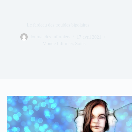
Le fardeau des troubles bipolaires
Journal des Infirmiers
17 avril 2021
Monde Infirmier
,
Soins