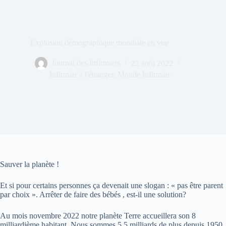
Explosion démographique mondiale en vue
Journal des Infirmiers
22 août 2022
Infirmier à l'étranger
,
Monde Infirmier
Sauver la planète !
Et si pour certains personnes ça devenait une slogan : « pas être parent
par choix ». Arrêter de faire des bébés , est-il une solution?
Au mois novembre 2022 notre planète Terre accueillera son 8
milliardième habitant. Nous sommes 5,5 milliards de plus depuis 1950.